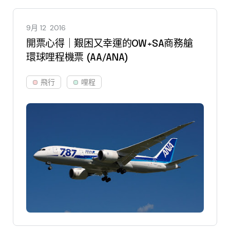
9月 12
2016
開票心得｜艱困又幸運的OW+SA商務艙
環球哩程機票 (AA/ANA)
飛行
哩程