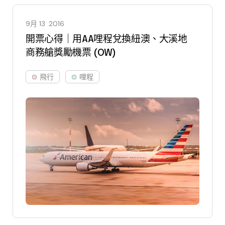
9月 13
2016
開票心得｜用AA哩程兌換紐澳、大溪地
商務艙獎勵機票 (OW)
飛行
哩程