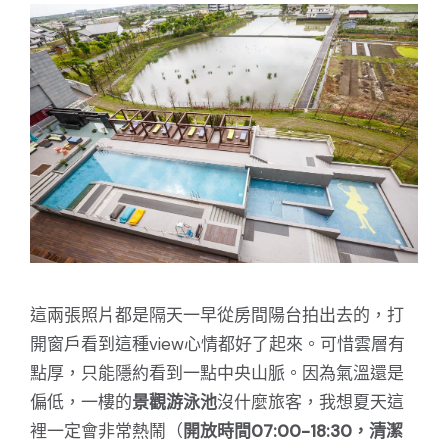
這兩張照片都是隔天一早從房間陽台拍出去的，打
開窗戶看到這種view心情都好了起來。可惜雲層有
點厚，只能隱約看到一點中央山脈。因為氣溫還是
偏低，一樓的
景觀游泳池
沒什麼旅客，我想夏天這
裡一定會非常熱鬧（
開放時間07:00-18:30，清潔