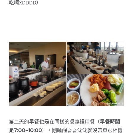
吃啊XDDDD
）
第二天的早餐也是在同樣的餐廳裡用餐（
早餐時間
是7:00~10:00
），剛睡醒昏昏沈沈就沒帶單眼相機