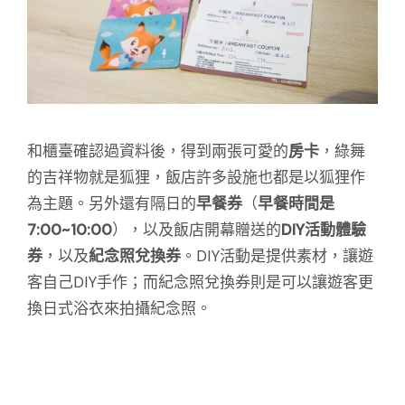
和櫃臺確認過資料後，得到兩張可愛的
房卡
，綠舞
的吉祥物就是狐狸，飯店許多設施也都是以狐狸作
為主題。另外還有隔日的
早餐券
（
早餐時間是
7:00~10:00
），以及飯店開幕贈送的
DIY活動體驗
券
，以及
紀念照兌換券
。DIY活動是提供素材，讓遊
客自己DIY手作；而紀念照兌換券則是可以讓遊客更
換日式浴衣來拍攝紀念照。