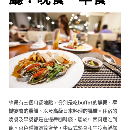
綠舞有三個用餐地點，分別是吃
buffet的蝶舞
、
舉
辦宴會的慕韻
、以及
高級日本料理的舞饌
。住宿的
晚餐及早餐都是在蝶舞咖啡廳，屬於中西料理吃到
飽。菜色種類還算齊全，中西式熟食和生冷海鮮都