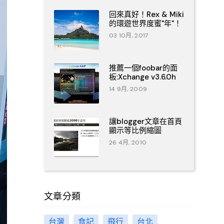
回來真好！Rex & Miki
的環遊世界度蜜"年"！
03 10月, 2017
推薦一個foobar的面
板:Xchange v3.6.0h
14 9月, 2009
讓blogger文章在首頁
顯示等比例縮圖
26 4月, 2010
文章分類
台灣
食記
飛行
台北