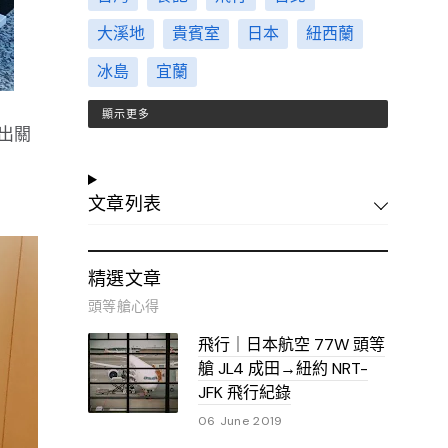
大溪地
貴賓室
日本
紐西蘭
冰島
宜蘭
顯示更多
出關
文章列表
精選文章
頭等艙心得
飛行｜日本航空 77W 頭等
艙 JL4 成田→紐約 NRT-
JFK 飛行紀錄
06 June 2019