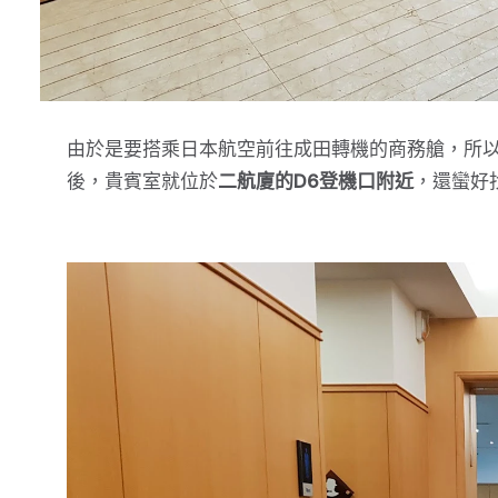
由於是要搭乘日本航空前往成田轉機的商務艙，所
後，貴賓室就位於
二航廈的D6登機口附近
，還蠻好