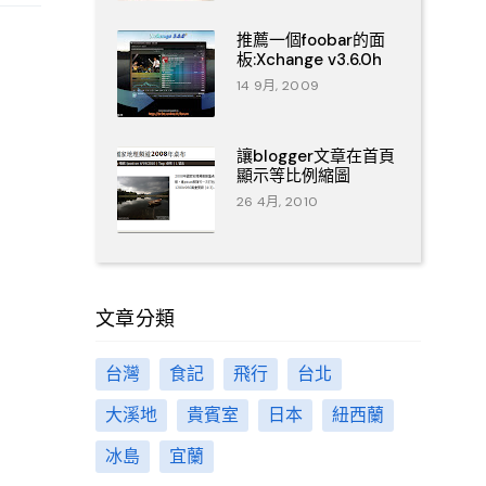
推薦一個foobar的面
板:Xchange v3.6.0h
14 9月, 2009
讓blogger文章在首頁
顯示等比例縮圖
26 4月, 2010
文章分類
台灣
食記
飛行
台北
大溪地
貴賓室
日本
紐西蘭
冰島
宜蘭