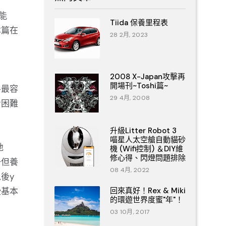
能
Tiida 保養里程表
本篇在
28 2月, 2023
2008 X-Japan攻擊再
開場刊~Toshi篇~
手最容
29 4月, 2008
步困難
升級Litter Robot 3
喵星人太空艙自動貓砂
地
機 (Wifi控制) ＆DIY維
修心得、閃燈問題排除
一但養
08 4月, 2022
後y
些基本
回來真好！Rex & Miki
的環遊世界度蜜"年"！
03 10月, 2017