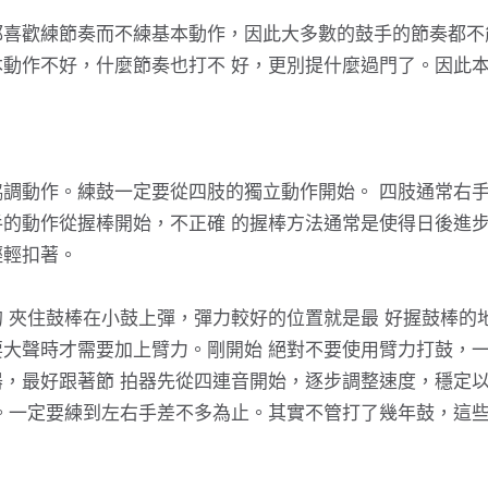
都喜歡練節奏而不練基本動作，因此大多數的鼓手的節奏都不
動作不好，什麼節奏也打不 好，更別提什麼過門了。因此
調動作。練鼓一定要從四肢的獨立動作開始。 四肢通常右
的動作從握棒開始，不正確 的握棒方法通常是使得日後進
輕輕扣著。
 夾住鼓棒在小鼓上彈，彈力較好的位置就是最 好握鼓棒的
大聲時才需要加上臂力。剛開始 絕對不要使用臂力打鼓，
，最好跟著節 拍器先從四連音開始，逐步調整速度，穩定以
。一定要練到左右手差不多為止。其實不管打了幾年鼓，這