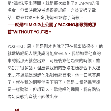
是想辦法空出時間。就是那次談到了X JAPAN的演
唱會，但當時還沒考慮得很詳細。之後又通了電
話，原來TOSHI知道我替HIDE寫了首歌。
——就是FILM GIG上公開了PACKING和歌詞的那
首"WITHOUT YOU"吧。
YOSHIKI：恩。但是剛才也說了現在我事情很多。他
就透過經紀人跟我說可能會來LA，我想如果他真的
來的話那天就空出來。可是後來他過來的時候，雖
然說了很多話，但感覺我們的想法怎樣都合不太起
來……不過還是想請他唱唱看那首歌，他一口就答應
了。就在我的鋼琴伴奏下唱了，但是……當然聲音還
是一樣動聽。但想到Ｘ，聽他唱的瞬間，我有點猶
豫這首歌究竟該不該做出來……