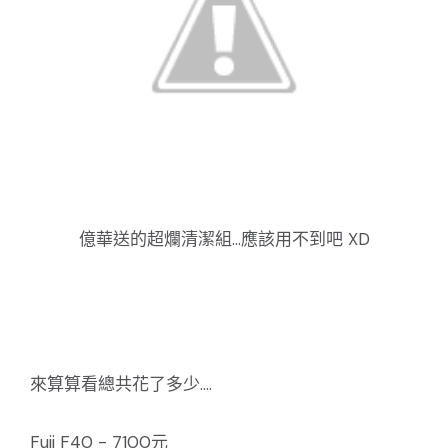
億華送的超爛清潔組...應該用不到吧 XD
來算算看總共花了多少....
Fuji F40 - 7100元