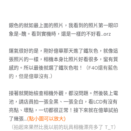
銀色的就如最上面的照片，我看到的照片第一眼印
象是-醜。看到實機時，還是一樣的不好看...orz
運氣很好的是，剛好億華那天進了鐵灰色，就像這
張照片的一樣，相機本身比照片好看很多，蠻有質
感的。所以最後就選了鐵灰色啦！
（F40還有藍色
的，但是億華沒有..）
接著就開始檢查相機外觀，都沒問題。然後裝上電
池，請店員拍一張全黑、一張全白，看LCD有沒有
亮點、壞點，一切都很正常！接下來就在億華試拍
了幾張....
(點小圖可以放大)
（拍起來果然比我以前的玩具相機漂亮多了 T_T）