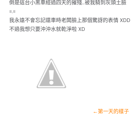
倒是這台小黑車經過四天的摧殘…被我騎到灰頭土臉
=.=
我永遠不會忘記還車時老闆臉上那個驚訝的表情 XDD
不過我想只要沖沖水就乾淨啦 XD
←第一天的樣子