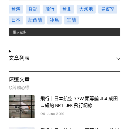
台灣
食記
飛行
台北
大溪地
貴賓室
日本
紐西蘭
冰島
宜蘭
顯示更多
文章列表
精選文章
頭等艙心得
飛行｜日本航空 77W 頭等艙 JL4 成田
→紐約 NRT-JFK 飛行紀錄
06 June 2019