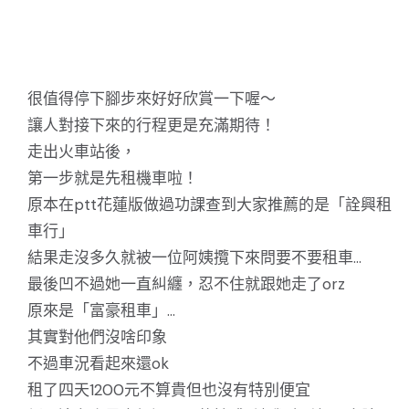
很值得停下腳步來好好欣賞一下喔～
讓人對接下來的行程更是充滿期待！
走出火車站後，
第一步就是先租機車啦！
原本在ptt花蓮版做過功課查到大家推薦的是「詮興租
車行」
結果走沒多久就被一位阿姨攬下來問要不要租車…
最後凹不過她一直糾纏，忍不住就跟她走了orz
原來是「富豪租車」…
其實對他們沒啥印象
不過車況看起來還ok
租了四天1200元不算貴但也沒有特別便宜