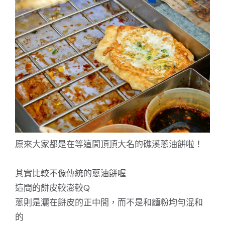
原來大家都是在等這間頂頂大名的礁溪蔥油餅啦！
其實比較不像傳統的蔥油餅喔
這間的餅皮較澎較Q
蔥則是灑在餅皮的正中間，而不是和麵粉均勻混和
的