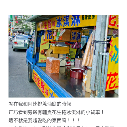
就在我和阿達排蔥油餅的時候
正巧看到旁邊有輛賣花生捲冰淇淋的小貨車！
這不就是我超愛吃的東西嘛！！！