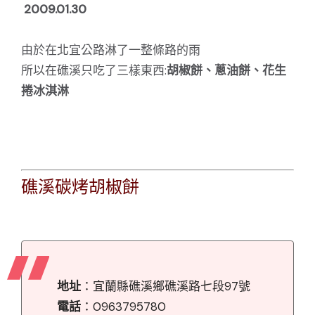
2009.01.30
由於在北宜公路淋了一整條路的雨
所以在礁溪只吃了三樣東西:
胡椒餅、蔥油餅、花生
捲冰淇淋
礁溪碳烤胡椒餅
地址
：宜蘭縣礁溪鄉礁溪路七段97號
電話
：0963795780