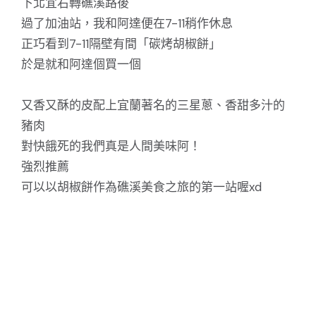
下北宜右轉礁溪路後
過了加油站，我和阿達便在7-11稍作休息
正巧看到7-11隔壁有間「碳烤胡椒餅」
於是就和阿達個買一個
又香又酥的皮配上宜蘭著名的三星蔥、香甜多汁的
豬肉
對快餓死的我們真是人間美味阿！
強烈推薦
可以以胡椒餅作為礁溪美食之旅的第一站喔xd