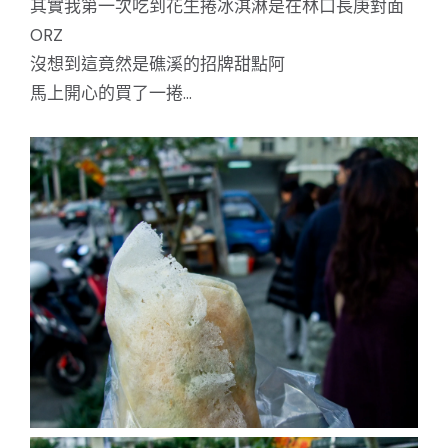
其實我第一次吃到花生捲冰淇淋是在林口長庚對面
ORZ
沒想到這竟然是礁溪的招牌甜點阿
馬上開心的買了一捲…