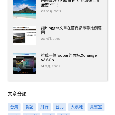
回來真好！Rex & Miki 的環遊世界
度蜜"年"！
03 10月, 2017
讓blogger文章在首頁顯示等比例縮
圖
26 4月, 2010
推薦一個foobar的面板:Xchange
v3.6.0h
14 9月, 2009
文章分類
台灣
食記
飛行
台北
大溪地
貴賓室