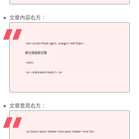
文章內容右方：
<div style='float:right; margin-left:10px;'>
推文按鈕程式碼
</div>
<p><data:post.body/><p>
文章意見右方：
<p class='post-footer-line post-footer-line-1'p>