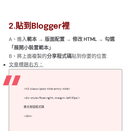
2.貼到Blogger裡
A、進入
範本
→
版面配置
→
修改 HTML
→
勾選
「展開小裝置範本」
B、將上面複製的
分享程式碼
貼到你要的位置:
文章標題右方：
<h3 class='post-title entry-title'>
<div style='float:right; margin-left:10px;'>
推文按鈕程式碼
</div>