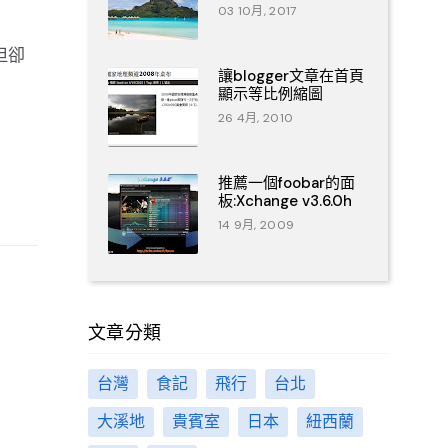
03 10月, 2017
但卻
讓blogger文章在首頁
顯示等比例縮圖
26 4月, 2010
推薦一個foobar的面
板:Xchange v3.6.0h
14 9月, 2009
文章分類
台灣
食記
飛行
台北
大溪地
貴賓室
日本
紐西蘭