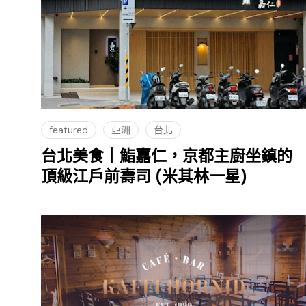
featured
亞洲
台北
台北美食｜鮨嘉仁，京都主廚坐鎮的
頂級江戶前壽司 (米其林一星)