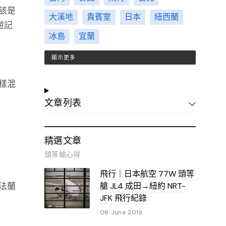
該是
大溪地
貴賓室
日本
紐西蘭
遊記
冰島
宜蘭
顯示更多
樣混
文章列表
精選文章
頭等艙心得
飛行｜日本航空 77W 頭等
法蘭
艙 JL4 成田→紐約 NRT-
JFK 飛行紀錄
06 June 2019