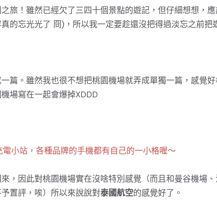
國之旅！雖然已經欠了三四十個景點的遊記，但仔細想想，應
真的忘光光了 冏)，所以我一定要趁還沒把得過淡忘之前把
成一篇。雖然我也很不想把桃園機場就弄成單獨一篇，感覺好
機場寫在一起會爆掉XDDD
充電小站，各種品牌的手機都有自己的一小格喔～
回來，因此對桃園機場實在沒啥特別感覺（而且和曼谷機場、
不予置評，唉）所以來說說對
泰國航空
的感覺好了。