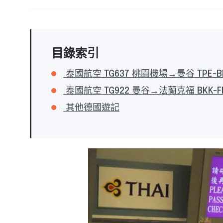
目錄索引
泰國航空 TG637 桃園機場→曼谷 TPE-B
泰國航空 TG922 曼谷→法蘭克福 BKK-F
其他德國遊記