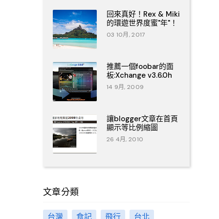
回來真好！Rex & Miki
的環遊世界度蜜"年"！
03 10月, 2017
推薦一個foobar的面
板:Xchange v3.6.0h
14 9月, 2009
讓blogger文章在首頁
顯示等比例縮圖
26 4月, 2010
文章分類
台灣
食記
飛行
台北