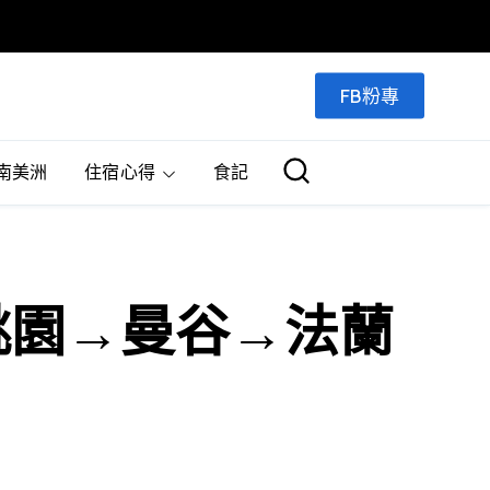
FB粉專
南美洲
住宿心得
食記
2 桃園→曼谷→法蘭