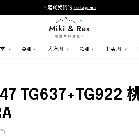
⚡ 追蹤我們的
Instagram
賓室
亞洲
大洋洲
歐洲
北美洲
7 TG637+TG92
RA