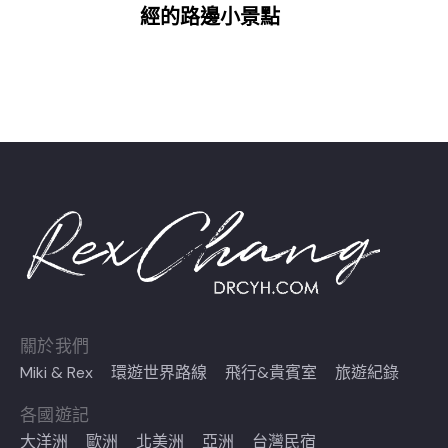
經的路邊小景點
關於我們
Miki & Rex
環遊世界路線
飛行&貴賓室
旅遊紀錄
各國遊記
大洋洲
歐洲
北美洲
亞洲
台灣民宿