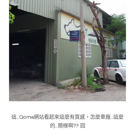
這...Goma網站看起來這麼有質感，怎麼車廠...這麼
的...簡樸啊?? 囧