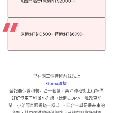
4.四門隔音(原價NT$2000-)
原價:NT$10500- 特價:NT$6999-
早在兩三個禮拜前就先上
Goma論壇
登記要保養和裝四合一套餐，興沖沖地衝上山準備
好好幫車子稍微小升級
（比起GOMA一堆改車前
輩，小弟簡直跟螞蟻一樣...）
。四合一算是最基本的
套餐，其中內鐵的部份網路上已經有非常多討論