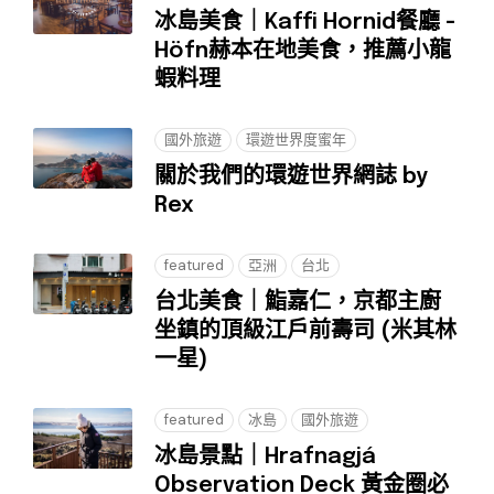
冰島美食｜Kaffi Hornid餐廳 -
Höfn赫本在地美食，推薦小龍
蝦料理
國外旅遊
環遊世界度蜜年
關於我們的環遊世界網誌 by
Rex
featured
亞洲
台北
台北美食｜鮨嘉仁，京都主廚
坐鎮的頂級江戶前壽司 (米其林
一星)
featured
冰島
國外旅遊
冰島景點｜Hrafnagjá
Observation Deck 黃金圈必