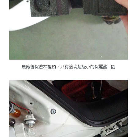
原廠後保險桿裡頭，只有這塊超級小的保麗龍....囧