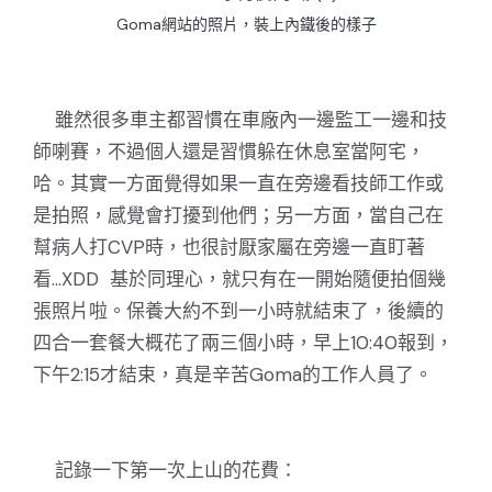
Goma網站的照片，裝上內鐵後的樣子
雖然很多車主都習慣在車廠內一邊監工一邊和技
師喇賽，不過個人還是習慣躲在休息室當阿宅，
哈。其實一方面覺得如果一直在旁邊看技師工作或
是拍照，感覺會打擾到他們；另一方面，當自己在
幫病人打CVP時，也很討厭家屬在旁邊一直盯著
看...XDD 基於同理心，就只有在一開始隨便拍個幾
張照片啦。保養大約不到一小時就結束了，後續的
四合一套餐大概花了兩三個小時，早上10:40報到，
下午2:15才結束，真是辛苦Goma的工作人員了。
記錄一下第一次上山的花費：