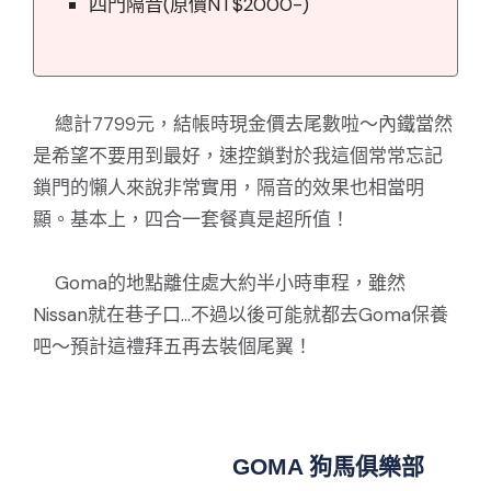
四門隔音(原價NT$2000-)
總計7799元，結帳時現金價去尾數啦～內鐵當然
是希望不要用到最好，速控鎖對於我這個常常忘記
鎖門的懶人來說非常實用，隔音的效果也相當明
顯。基本上，四合一套餐真是超所值！
Goma的地點離住處大約半小時車程，雖然
Nissan就在巷子口...不過以後可能就都去Goma保養
吧～預計這禮拜五再去裝個尾翼！
GOMA 狗馬俱樂部