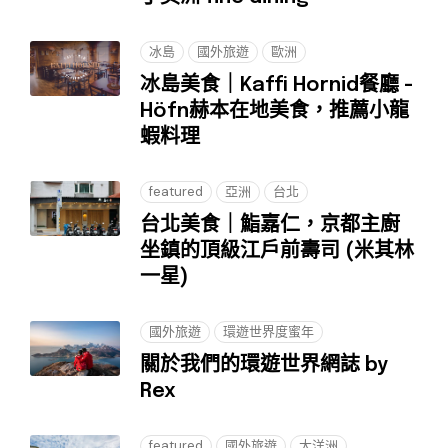
冰島
國外旅遊
歐洲
冰島美食｜Kaffi Hornid餐廳 -
Höfn赫本在地美食，推薦小龍
蝦料理
featured
亞洲
台北
台北美食｜鮨嘉仁，京都主廚
坐鎮的頂級江戶前壽司 (米其林
一星)
國外旅遊
環遊世界度蜜年
關於我們的環遊世界網誌 by
Rex
featured
國外旅遊
大洋洲