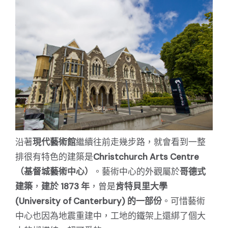
沿著
現代藝術館
繼續往前走幾步路，就會看到一整
排很有特色的建築是
Christchurch Arts Centre
（基督城藝術中心）
。藝術中心的外觀屬於
哥德式
建築
，
建於 1873 年
，曾是
肯特貝里大學
(University of Canterbury) 的一部份
。可惜藝術
中心也因為地震重建中，工地的鐵架上還綁了個大