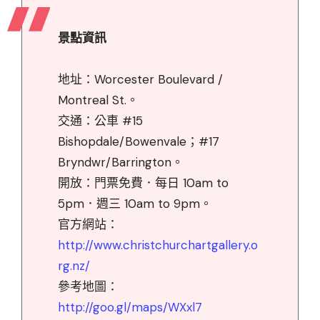
景點資訊
地址：Worcester Boulevard /
Montreal St.。
交通：公車 #15
Bishopdale/Bowenvale；#17
Bryndwr/Barrington。
開放：門票免費．每日 10am to
5pm．週三 10am to 9pm。
官方網站：
http://www.christchurchartgallery.o
rg.nz/
參考地圖：
http://goo.gl/maps/WXxl7