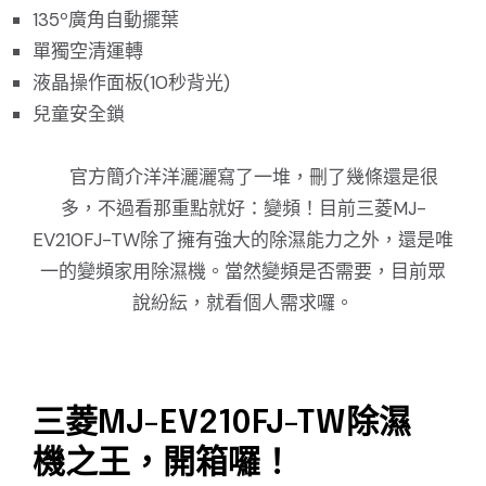
135º廣角自動擺葉
單獨空清運轉
液晶操作面板(10秒背光)
兒童安全鎖
官方簡介洋洋灑灑寫了一堆，刪了幾條還是很
多，不過看那重點就好：變頻！目前三菱MJ-
EV210FJ-TW除了擁有強大的除濕能力之外，還是唯
一的變頻家用除濕機。當然變頻是否需要，目前眾
說紛紜，就看個人需求囉。
三菱MJ-EV210FJ-TW除濕
機之王，開箱囉！