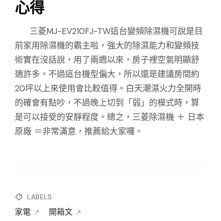
心得
三菱MJ-EV210FJ-TW這台變頻除濕機可說是目
前家用除濕機的霸主啦，強大的除濕能力和變頻技
術實在沒話說，用了兩週以來，房子裡空氣明顯舒
適許多。不過這台機型偏大，所以還是建議房間約
20坪以上來使用會比較值得。白天潮濕火力全開時
的確會有點吵，不過晚上切到「弱」的模式時，算
是可以接受的安靜程度。總之，三菱除濕機 ＋ 日本
原廠 ＝非常滿意，推薦給大家囉。
LABELS
家電
開箱文