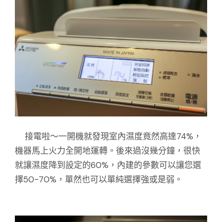
接電啦～一開機就發現室內濕度竟然高達74%，
機器馬上火力全開地運轉。後來過沒幾分鐘，很快
就讓濕度降到設定的60%，內建的參數可以讓您選
擇50~70%，單然也可以單純選擇強或是弱。