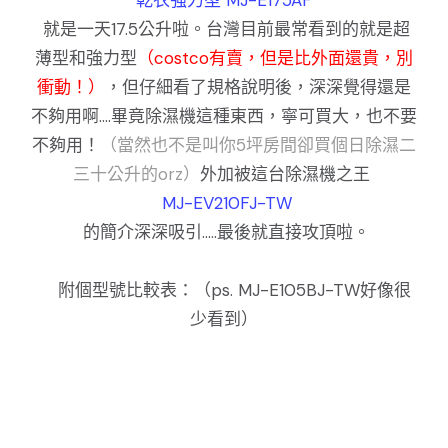
就是一天17.5公升啦。台灣目前最常看到的就是超
薄型和強力型
（costco有賣，但是比外面還貴，別
衝動！）
，但仔細看了規格說明後，深深覺得還是
不夠用啊....畢竟除濕機這種東西，寧可買大，也不要
不夠用！
（當然也不是叫你5坪房間卻買個日除濕二
三十公升的orz）
外加被這台除濕機之王
MJ-EV210FJ-TW
的簡介深深吸引.....最後就直接攻頂啦。
附個型號比較表：（ps. MJ-E105BJ-TW好像很
少看到）