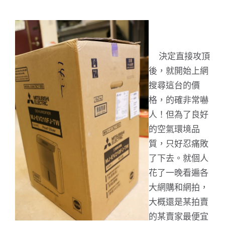
決定直接攻頂
後，就開始上網
搜尋這台的價
格，的確非常嚇
人！但為了良好
的空氣環境品
質，只好忍痛敗
了下去。就個人
花了一晚看遍各
大網購和網拍，
大概還是某拍賣
的某賣家最便宜