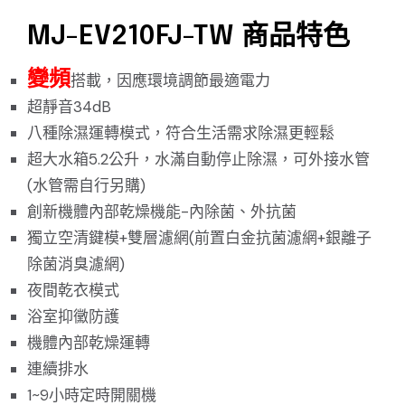
MJ-EV210FJ-TW 商品特色
變頻
搭載，因應環境調節最適電力
超靜音34dB
八種除濕運轉模式，符合生活需求除濕更輕鬆
超大水箱5.2公升，水滿自動停止除濕，可外接水管
(水管需自行另購)
創新機體內部乾燥機能-內除菌、外抗菌
獨立空清鍵模+雙層濾網(前置白金抗菌濾網+銀離子
除菌消臭濾網)
夜間乾衣模式
浴室抑黴防護
機體內部乾燥運轉
連續排水
1~9小時定時開關機