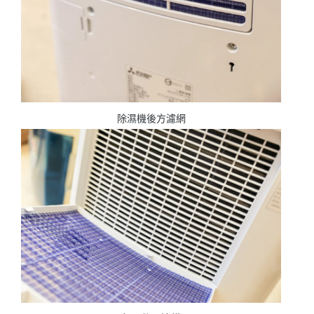
除濕機後方濾網