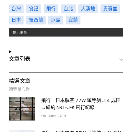
台灣
食記
飛行
台北
大溪地
貴賓室
日本
紐西蘭
冰島
宜蘭
顯示更多
文章列表
精選文章
頭等艙心得
飛行｜日本航空 77W 頭等艙 JL4 成田
→紐約 NRT-JFK 飛行紀錄
06 June 2019