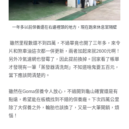
一年多以前保養還在右邊裡頭的地方，現在跑來休息室隔壁
雖然里程數還不到四萬，不過畢竟也開了三年多，來令
片和煞車油這次都一併更新，兩者加起來就2600元啊！
另外冷氣濾網也發霉了，因此提前換掉。回家看了帳單
才發現有一筆「蒸發器清洗劑」不知道啥鬼要五百元，
當下應該問清楚的。
雖然在Goma保養令人放心，不過開到龜山確實還是有
點遠，希望能在板橋找到不錯的保養廠。下次四萬公里
除了大保養之外，輪胎也該換了，又是一大筆開銷，煩
惱！