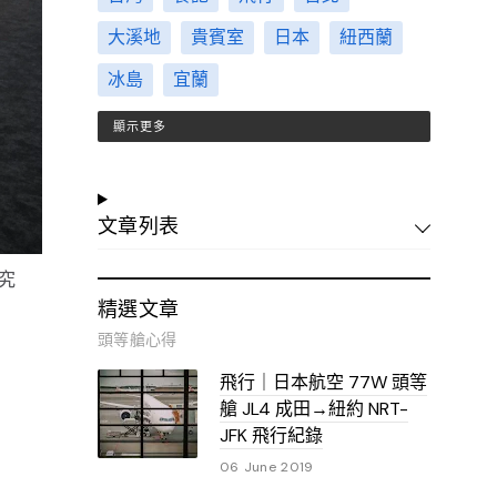
大溪地
貴賓室
日本
紐西蘭
冰島
宜蘭
顯示更多
文章列表
究
精選文章
頭等艙心得
飛行｜日本航空 77W 頭等
艙 JL4 成田→紐約 NRT-
JFK 飛行紀錄
06 June 2019