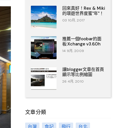
回來真好！Rex & Miki
的環遊世界度蜜"年"！
03 10月, 2017
推薦一個foobar的面
板:Xchange v3.6.0h
14 9月, 2009
讓blogger文章在首頁
顯示等比例縮圖
26 4月, 2010
文章分類
台灣
食記
飛行
台北