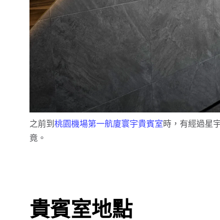
之前到
桃園機場第一航廈寰宇貴賓室
時，有經過星
竟。
貴賓室地點