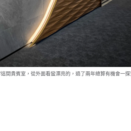
宇這間貴賓室，從外面看蠻漂亮的，過了兩年總算有機會一探