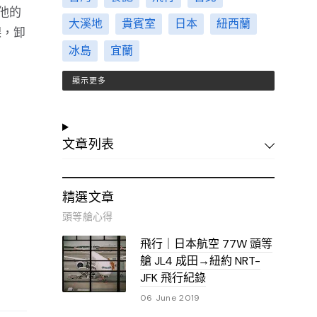
他的
大溪地
貴賓室
日本
紐西蘭
裸，卸
冰島
宜蘭
顯示更多
文章列表
精選文章
頭等艙心得
飛行｜日本航空 77W 頭等
艙 JL4 成田→紐約 NRT-
JFK 飛行紀錄
06 June 2019