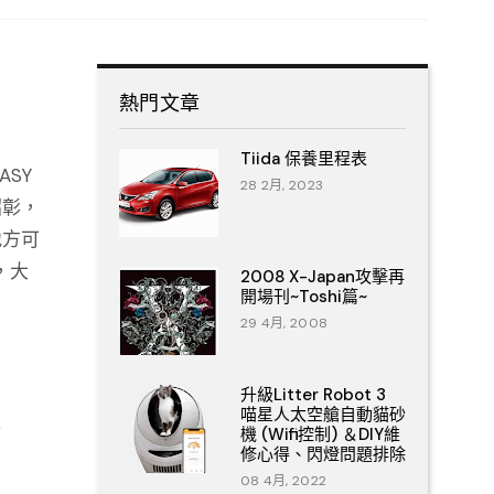
熱門文章
Tiida 保養里程表
SY
28 2月, 2023
昭彰，
地方可
，大
2008 X-Japan攻擊再
開場刊~Toshi篇~
29 4月, 2008
升級Litter Robot 3
喵星人太空艙自動貓砂
g
機 (Wifi控制) ＆DIY維
修心得、閃燈問題排除
08 4月, 2022