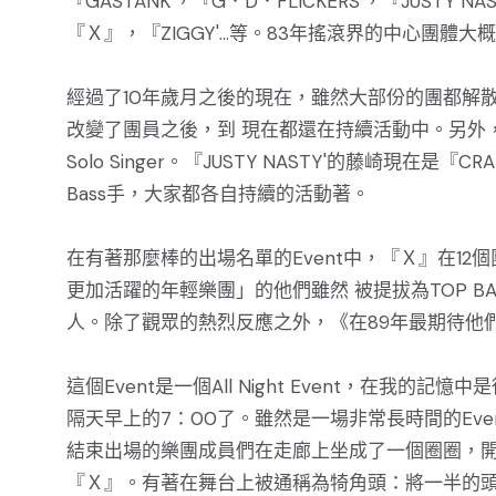
『GASTANK'，『G．D．FLICKERS'，『JUSTY N
『Ｘ』，『ZIGGY'...等。83年搖滾界的中心團體
經過了10年歲月之後的現在，雖然大部份的團都解散了，
改變了團員之後，到 現在都還在持續活動中。另外，『D'E
Solo Singer。『JUSTY NASTY'的藤崎現在是『C
Bass手，大家都各自持續的活動著。
在有著那麼棒的出場名單的Event中，『Ｘ』在1
更加活躍的年輕樂團」的他們雖然 被提拔為TOP 
人。除了觀眾的熱烈反應之外，《在89年最期待他
這個Event是一個All Night Event，在
隔天早上的7：00了。雖然是一場非常長時間的Ev
結束出場的樂團成員們在走廊上坐成了一個圈圈，開始
『Ｘ』。有著在舞台上被通稱為犄角頭：將一半的