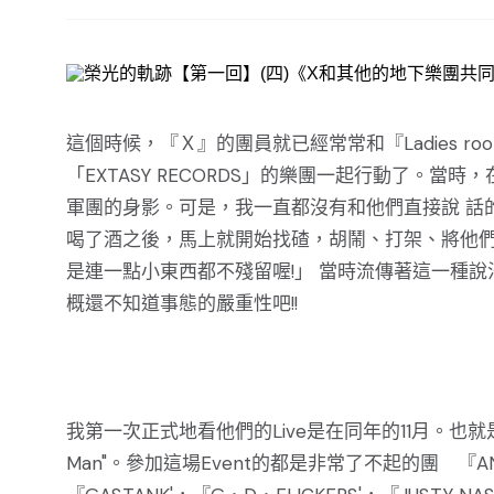
這個時候，『Ｘ』的團員就已經常常和『Ladies room G
「EXTASY RECORDS」的樂團一起行動了。當
軍團的身影。可是，我一直都沒有和他們直接說 話
喝了酒之後，馬上就開始找碴，胡鬧、打架、將他們
是連一點小東西都不殘留喔!」 當時流傳著這一種
概還不知道事態的嚴重性吧!!
我第一次正式地看他們的Live是在同年的11月。也就是現在已經不再
Man"。參加這場Event的都是非常了不起的團 『ANTHEM