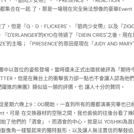
ASTY'，『筋肉少女帶』，『PRESENCE'，『REACTION'，
大概都集合在一起 了，那是一場現在完全無法想像的豪華Event
但是『G．D．FLICKERS'、『筋肉少女帶』以及『ZIGG
RLANGER'的KYO在待過了『DIEIN CRIES'之後，現在
RAZE'的主唱；『PRESENCE'的恩田是現在『JUDY AND MARY
2個團中以首位的姿態登場。當時還未正式出道就被評為「期待
BATTER，但是在舞台上的衝擊張力卻一點也不會讓人認為他
們躍進的樂團》類似這一類的評價，也 讓人十分的贊同。
我的記憶中是從星期六晚上9：00開始，一直到所有的團都演奏完畢也已
ent，可是 在交換器材的空隙之間，我也偷偷的往後台看了幾
了他們的「酒會」，而酒會的中心，就是以 YOSHIKI為首
頭髮像角一樣豎起來的獨特髮形、以及讓人無法置信的擊鼓迫