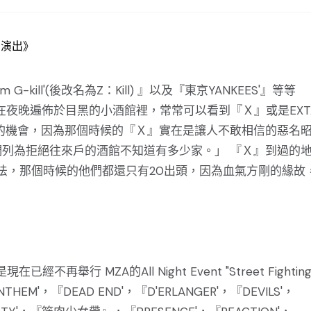
-kill'(後改名為Z：Kill) 』以及『東京YANKEES'』等等
時，在夜晚遍佈於目黑的小酒館裡，常常可以看到『Ｘ』或是EXTA
的機會，因為那個時候的『Ｘ』實在是讓人不敢相信的惡名
列為拒絕往來戶的酒館不知道有多少家。」 『Ｘ』到過的
說法，那個時候的他們都還只有20出頭，因為血氣方剛的緣故
舉行 MZA的All Night Event "Street Fightin
'，『DEAD END'，『D'ERLANGER'，『DEVILS'，