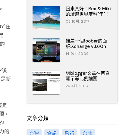
。
回來真好！Rex & Miki
的環遊世界度蜜"年"！
03 10月, 2017
Y'在
是
推薦一個foobar的面
'的
板:Xchange v3.6.0h
14 9月, 2009
今後
讓blogger文章在首頁
們是新
顯示等比例縮圖
26 4月, 2010
經是
眼，
文章分類
的
力的
台灣
食記
飛行
台北