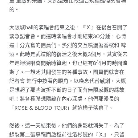
重 量級的樂團，果然還是比較適合規模雄偉的會場
的。
大阪城hall的演唱會結束之後，『Ｘ』在後台召開了
緊急記者會。而這時演唱會才剛結束30分鍾，心情
還十分亢奮的團員們，熱烈的交互噴灑著香檳和 啤
酒。此時是武道館的復活之後大概3個月，其實從去
年巡迴演唱會開始時算起，也已經有8個月的時間流
逝了。一想起其間發生的各種事故，團員們就會在
記者會 進行中按著內眼角，以嘆息代替感謝，大概
是想起了那些波折不斷的日子而有無限感慨的緣故
吧！將各種聯想隱藏在內心深處，他們那漫長的
「ROSE & BLOOD TOUR」就這樣子落幕了。
然後，這一天結束後，他們的身影就消失了。為了
錄製第二張專輯而啟程前往洛杉磯的『Ｘ』，只留