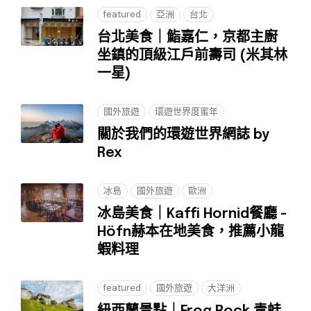
featured
亞洲
台北
台北美食｜鮨嘉仁，京都主廚
坐鎮的頂級江戶前壽司 (米其林
一星)
國外旅遊
環遊世界度蜜年
關於我們的環遊世界網誌 by
Rex
冰島
國外旅遊
歐洲
冰島美食｜Kaffi Hornid餐廳 -
Höfn赫本在地美食，推薦小龍
蝦料理
featured
國外旅遊
大洋洲