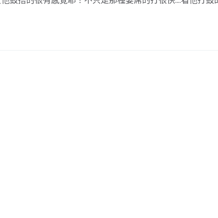
鼓搭的很有感覺耶！不只是那種耍屌的打很快....看他打鼓
！