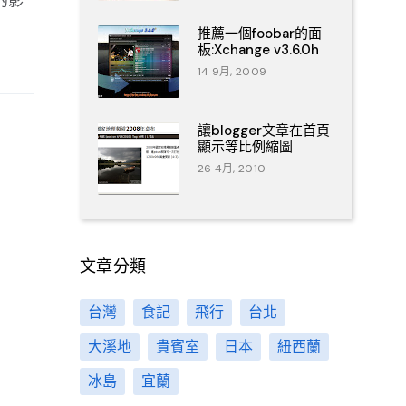
的影
推薦一個foobar的面
板:Xchange v3.6.0h
14 9月, 2009
讓blogger文章在首頁
顯示等比例縮圖
26 4月, 2010
文章分類
台灣
食記
飛行
台北
大溪地
貴賓室
日本
紐西蘭
冰島
宜蘭