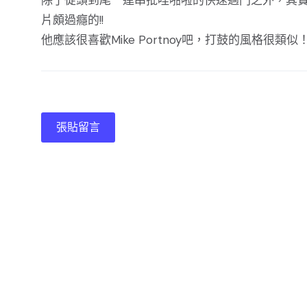
除了從頭到尾一連串批哩啪啦的快速過門之外，其實他
片頗過癮的!!
他應該很喜歡Mike Portnoy吧，打鼓的風格很類似
張貼留言