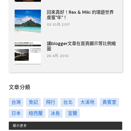
回來真好！Rex & Miki 的環遊世界
度蜜"年"！
03 10月, 2017
讓blogger文章在首頁顯示等比例縮
圖
26 4月, 2010
文章分類
台灣
食記
飛行
台北
大溪地
貴賓室
日本
紐西蘭
冰島
宜蘭
顯示更多