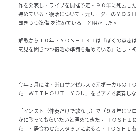
作を発表し、ライブを開催予定。９８年に死去した
進めている。復活について、元リーダーのＹＯＳ
聞きつつ準備 を進めている」と明かした。
解散から１０年。ＹＯＳＨＩＫＩは「ぼくの意志
意見を聞きつつ復活の準備を進めている」とし、
今年３月には、米ロサンゼルスで元ボーカルのＴ
た「ＷＩＴＨＯＵＴ ＹＯＵ」をピアノで演奏し
「インスト（伴奏だけで歌なし）で（９８年にソ
かに歌ってもらいたいと溫めてきた。 ＴＯＳＨＩ
た」。居合わせたスタッフによると、ＴＯＳＨＩも