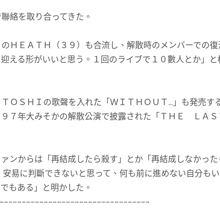
で聯絡を取り合ってきた。
トのＨＥＡＴＨ（３９）も合流し、解散時のメンバーでの復
を迎える形がいいと思う。１回のライブで１０數人とか」と
ＴＯＳＨＩの歌聲を入れた「ＷＩＴＨＯＵＴ…」も発売す
、９７年大みそかの解散公演で披露された「ＴＨＥ ＬＡ
ファンからは「再結成したら殺す」とか「再結成しなかった
。安易に判斷できないと思って、何も前に進めない自分もい
めでもある」と明かした。
----------------------------------