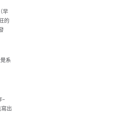
（早
狂的
發
視覺系
作-
能寫出