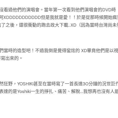
是還沒看過他們的演唱會。當年第一次看到他們演唱會的DVD時
XDDDDDDDDDDD但是我就是愛！！於是從那時候開始瘋
的DVD出了之後，還很衝動的跑去政大下載...XD（因為當時台灣尚未
歡他們當時的造型吧！不過我倒是覺得蠻炫的 XD畢竟他們是以
時寫出來的。
然狂野，YOSHIKI甚至在當時寫了一首長達30分鐘的況世巨
歌表達的是Yoshiki一生的掙扎、痛苦、解脫....我想再也沒有人