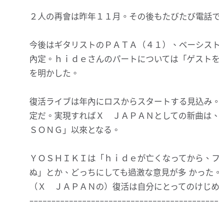
２人の再會は昨年１１月。その後もたびたび電話
今後はギタリストのＰＡＴＡ（４１）、ベーシス
內定。ｈｉｄｅさんのパートについては「ゲスト
を明かした。
復活ライブは年內にロスからスタートする見込み。
定だ。実現すればＸ ＪＡＰＡＮとしての新曲は
ＳＯＮＧ」以來となる。
ＹＯＳＨＩＫＩは「ｈｉｄｅが亡くなってから、
ぬ」とか、どっちにしても過激な意見が多 かった
（Ｘ ＪＡＰＡＮの）復活は自分にとってのけじ
-------------------------------------------