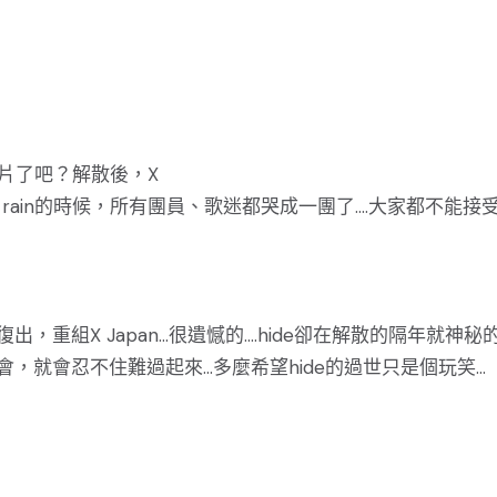
照片了吧？解散後，X
dless rain的時候，所有團員、歌迷都哭成一團了....大家都不能接
出，重組X Japan...很遺憾的....hide卻在解散的隔年就神秘
會忍不住難過起來...多麼希望hide的過世只是個玩笑...