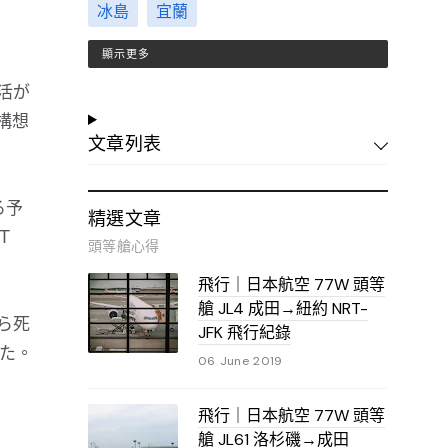
冰島
宜蘭
顯示更多
活が
構想
文章列表
る予
精選文章
ＳＴ
頭等艙心得
飛行｜日本航空 77W 頭等
艙 JL4 成田→紐約 NRT-
ら死
JFK 飛行紀錄
た。
06 June 2019
飛行｜日本航空 77W 頭等
艙 JL61 洛杉磯→成田