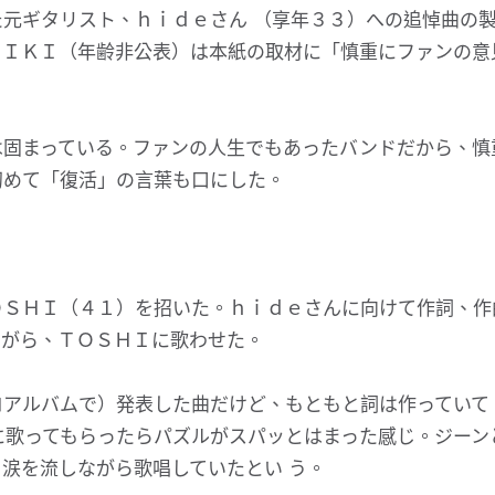
元ギタリスト、ｈｉｄｅさん （享年３３）への追悼曲の
ＨＩＫＩ（年齢非公表）は本紙の取材に「慎重にファンの意
は固まっている。ファンの人生でもあったバンドだから、慎
初めて「復活」の言葉も口にした。
ＯＳＨＩ（４１）を招いた。ｈｉｄｅさんに向けて作詞、作
ながら、ＴＯＳＨＩに歌わせた。
ロアルバムで）発表した曲だけど、もともと詞は作っていて
に歌ってもらったらパズルがスパッとはまった感じ。ジーン
涙を流しながら歌唱していたとい う。