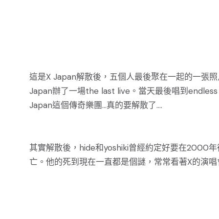
這是X Japan解散後，五個人最後聚在一起的一張
Japan辦了一場the last live。當天最後唱到en
Japan這個傳奇樂團...真的要解散了....
其實解散後，hide和yoshiki曾經約定好要在2000年復
亡。他的死到現在一直都是個謎，常常看著X的演唱會，就