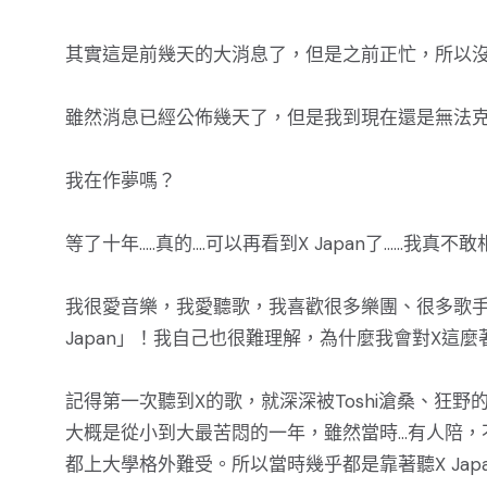
其實這是前幾天的大消息了，但是之前正忙，所以沒
雖然消息已經公佈幾天了，但是我到現在還是無法
我在作夢嗎？
等了十年.....真的....可以再看到X Japan了.....
我很愛音樂，我愛聽歌，我喜歡很多樂團、很多歌手
Japan」！我自己也很難理解，為什麼我會對X這麼
記得第一次聽到X的歌，就深深被Toshi滄桑、狂野
大概是從小到大最苦悶的一年，雖然當時...有人
都上大學格外難受。所以當時幾乎都是靠著聽X Jap