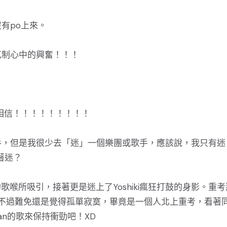
有po上來。
克制心中的興奮！！！
.我真不敢相信！！！！！！！！！
，但是我很少去「迷」一個樂團或歌手，應該說，我只有迷
著迷？
的歌喉所吸引，接著更是迷上了Yoshiki瘋狂打鼓的身影。重
陪，不過難免還是覺得孤單寂寞，畢竟是一個人北上重考，看著
an的歌來保持衝勁吧！XD