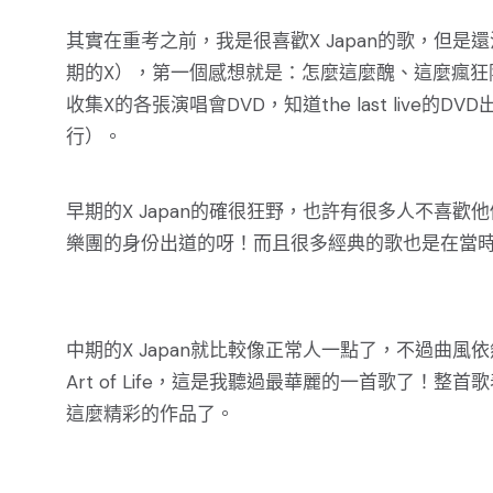
其實在重考之前，我是很喜歡X Japan的歌，但
期的X），第一個感想就是：怎麼這麼醜、這麼瘋狂阿
收集X的各張演唱會DVD，知道the last live
行）。
早期的X Japan的確很狂野，也許有很多人不喜
樂團的身份出道的呀！而且很多經典的歌也是在當
中期的X Japan就比較像正常人一點了，不過曲風依
Art of Life，這是我聽過最華麗的一首歌了！整首
這麼精彩的作品了。