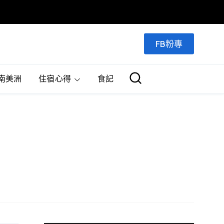
FB粉專
南美洲
住宿心得
食記