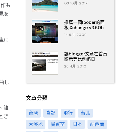
03 10月, 2017
製作も
見を
推薦一個foobar的面
板:Xchange v3.6.0h
14 9月, 2009
重に
讓blogger文章在首頁
顯示等比例縮圖
26 4月, 2010
曲し
文章分類
、誰
台灣
食記
飛行
台北
とき
大溪地
貴賓室
日本
紐西蘭