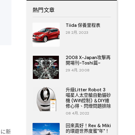
熱門文章
Tiida 保養里程表
28 2月, 2023
2008 X-Japan攻擊再
開場刊~Toshi篇~
29 4月, 2008
升級Litter Robot 3
喵星人太空艙自動貓砂
機 (Wifi控制) ＆DIY維
修心得、閃燈問題排除
08 4月, 2022
回來真好！Rex & Miki
的環遊世界度蜜"年"！
內に新