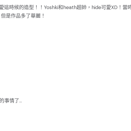
時候的造型！！Yoshki和heath超帥，hide可愛XD！當
，但是作品多了華麗！
事情了...