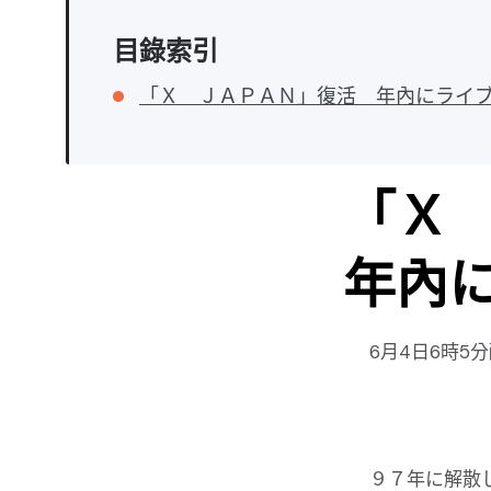
目錄索引
「Ｘ ＪＡＰＡＮ」復活 年內にライ
「Ｘ
年內
6月4日6時5
９７年に解散