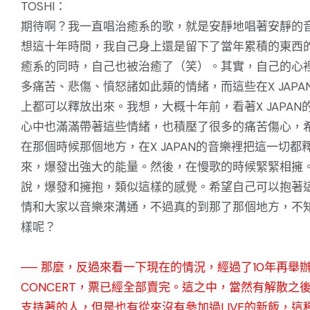
TOSHI：
期待啊？我一直唱治癒系的歌，就是安靜地唱著安靜的
想這十年時間，我自己身上還是留下了當年累積的東西
癒系的同時，自己也被治癒了（笑）。其實，自己的心
多痛苦、悲傷、憤怒諸如此類的情緒，而這些在X JAPA
上都可以釋放出來。我想，大概十年前，看著X JAPAN
心中也滿滿帶著這些情緒，也積壓了很多的痛苦傷心，
在那個時候那個地方，在X JAPAN的音樂裡把這一切都
來，爆發出強大的能量。然後，在慢歌的時候緊緊相擁
說，爆發和擁抱，類似這樣的感覺。希望自己可以抱著
情和大家以音樂來溝通，不過真的到那了那個地方，不
樣呢？
── 那麼，反過來看一下現在的情況，經過了10年再舉
CONCERT，票已經全部賣完。這之中，當然有解散之
支持著的人，但是也有從來沒有參加過LIVE的新飯，這