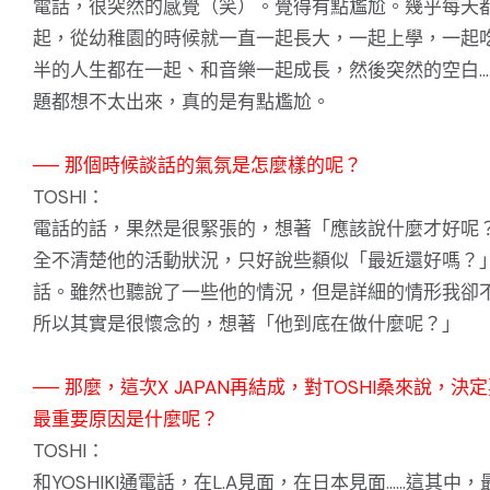
電話，很突然的感覺（笑）。覺得有點尷尬。幾乎每天
起，從幼稚園的時候就一直一起長大，一起上學，一起
半的人生都在一起、和音樂一起成長，然後突然的空白…
題都想不太出來，真的是有點尷尬。
── 那個時候談話的氣氛是怎麼樣的呢？
TOSHI：
電話的話，果然是很緊張的，想著「應該說什麼才好呢
全不清楚他的活動狀況，只好說些纇似「最近還好嗎？
話。雖然也聽說了一些他的情況，但是詳細的情形我卻
所以其實是很懷念的，想著「他到底在做什麼呢？」
── 那麼，這次X JAPAN再結成，對TOSHI桑來說，決
最重要原因是什麼呢？
TOSHI：
和YOSHIKI通電話，在L.A見面，在日本見面……這其中