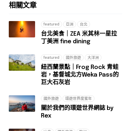
相關文章
featured
亞洲
台北
台北美食｜ZEA 米其林一星拉
丁美洲 fine dining
featured
國外旅遊
大洋洲
紐西蘭景點｜Frog Rock 青蛙
岩，基督城北方Weka Pass的
巨大石灰岩
國外旅遊
環遊世界度蜜年
關於我們的環遊世界網誌 by
Rex