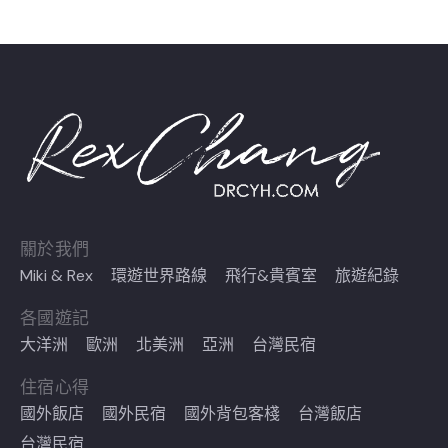
關於我們
Miki & Rex
環遊世界路線
飛行&貴賓室
旅遊紀錄
各國遊記
大洋洲
歐洲
北美洲
亞洲
台灣民宿
住宿心得
國外飯店
國外民宿
國外背包客棧
台灣飯店
台灣民宿