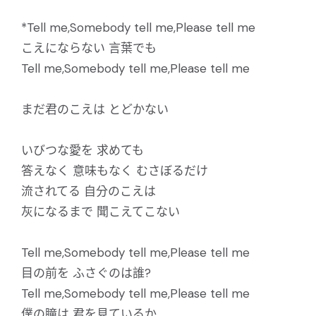
*Tell me,Somebody tell me,Please tell me
こえにならない 言葉でも
Tell me,Somebody tell me,Please tell me
まだ君のこえは とどかない
いびつな愛を 求めても
答えなく 意味もなく むさぼるだけ
流されてる 自分のこえは
灰になるまで 聞こえてこない
Tell me,Somebody tell me,Please tell me
目の前を ふさぐのは誰?
Tell me,Somebody tell me,Please tell me
僕の瞳は 君を見ているか