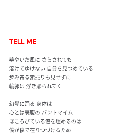
TELL ME
華やいだ風に さらされても
溶けてゆけない 自分を見つめている
步み寄る素振りも見せずに
輪郭は 浮き彫られてく
幻覺に踊る 身体は
心とは裹腹の パントマイム
ほころびている傷を埋めるのは
僕が僕で在りつづけるため