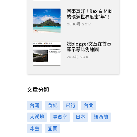
回來真好！Rex & Miki
的環遊世界度蜜"年"！
03 10月, 2017
讓blogger文章在首頁
顯示等比例縮圖
26 4月, 2010
文章分類
台灣
食記
飛行
台北
大溪地
貴賓室
日本
紐西蘭
冰島
宜蘭